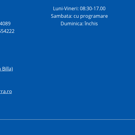
Luni-Vineri: 08:30-17.00
Sambata: cu programare
94089
Duminica: închis
554222
Billa)
ra.ro