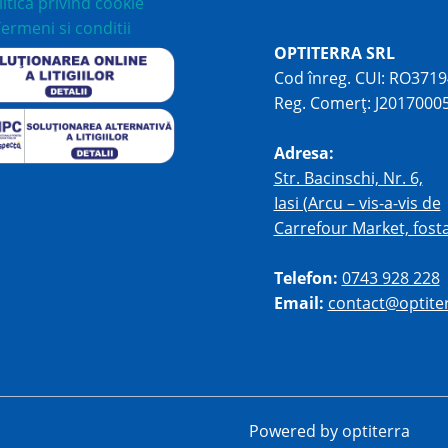
litica privind cookie
ermeni si conditii
OPTITERRA SRL
Cod înreg. CUI: RO371
Reg. Comerț: J2017000
Adresa:
Str. Bacinschi, Nr. 6,
Iasi (Arcu – vis-a-vis de
Carrefour Market, fosta 
Telefon:
0743 928 228
Email:
contact@optiter
Powered by optiterra