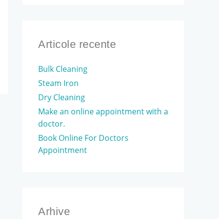
a
r
c
Articole recente
h
Bulk Cleaning
f
Steam Iron
o
Dry Cleaning
r
Make an online appointment with a
:
doctor.
Book Online For Doctors
Appointment
Arhive