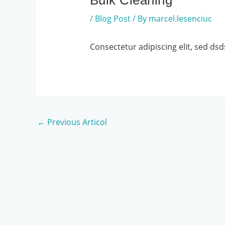
Bulk Cleaning
/
Blog Post
/ By
marcel.lesenciuc
Consectetur adipiscing elit, sed ds
←
Previous Articol