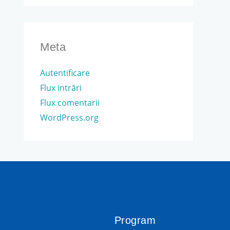
Meta
Autentificare
Flux intrări
Flux comentarii
WordPress.org
Program