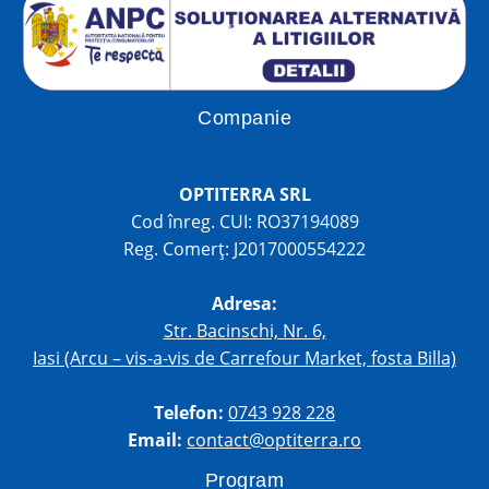
Companie
OPTITERRA SRL
Cod înreg. CUI: RO37194089
Reg. Comerț: J2017000554222
Adresa:
Str. Bacinschi, Nr. 6,
Iasi (Arcu – vis-a-vis de Carrefour Market, fosta Billa)
Telefon:
0743 928 228
Email:
contact@optiterra.ro
Program