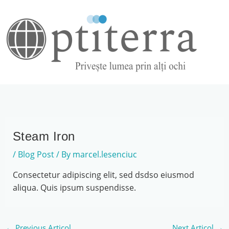
to
content
Steam Iron
/
Blog Post
/ By
marcel.lesenciuc
Consectetur adipiscing elit, sed dsdso eiusmod
aliqua. Quis ipsum suspendisse.
←
Previous Articol
Next Articol
→