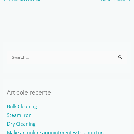
S
e
a
r
Articole recente
c
h
Bulk Cleaning
f
Steam Iron
o
Dry Cleaning
r
Make an online appointment with a doctor.