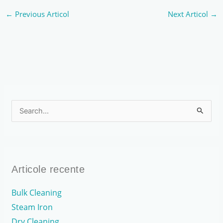
←
Previous Articol
Next Articol
→
S
e
a
r
Articole recente
c
h
Bulk Cleaning
f
Steam Iron
o
Dry Cleaning