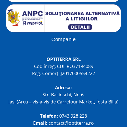
Companie
OPTITERRA SRL
Cod înreg. CUI: RO37194089
Reg. Comerț: J2017000554222
Adresa:
Str. Bacinschi, Nr. 6,
Iasi (Arcu – vis-a-vis de Carrefour Market, fosta Billa)
Telefon:
0743 928 228
Email:
contact@optiterra.ro